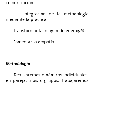
comunicación.
- Integración de la metodología
mediante la práctica.
- Transformar la imagen de enemig@.
- Fomentar la empatía.
Metodología
- Realizaremos dinámicas individuales,
en pareja, tríos, o grupos. Trabajaremos
con casos propios de los/as
participantes o ficticios.
La base del trabajo estará basada en la
Comunicación Noviolenta.
¿A quién va dirigido?
- Profesorxs