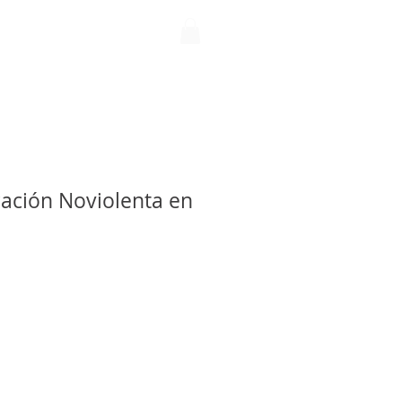
N NOVIOLENTA
Más
ación Noviolenta en
io