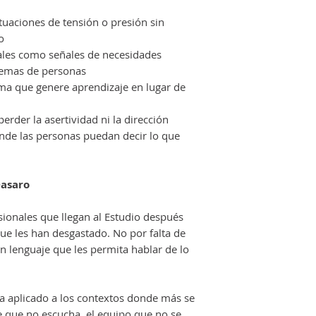
tuaciones de tensión o presión sin
o
rales como señales de necesidades
lemas de personas
rma que genere aprendizaje en lugar de
erder la asertividad ni la dirección
nde las personas puedan decir lo que
asaro
ionales que llegan al Estudio después
ue les han desgastado. No por falta de
n lenguaje que les permita hablar de lo
 da aplicado a los contextos donde más se
jefe que no escucha, el equipo que no se