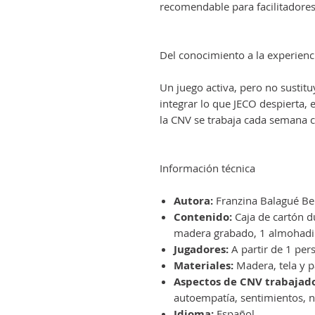
recomendable para facilitadores
Del conocimiento a la experienc
Un juego activa, pero no sustituy
integrar lo que JECO despierta, 
la CNV se trabaja cada semana c
Información técnica
Autora:
Franzina Balagué Bel
Contenido:
Caja de cartón d
madera grabado, 1 almohadil
Jugadores:
A partir de 1 per
Materiales:
Madera, tela y pa
Aspectos de CNV trabajado
autoempatía, sentimientos, n
Idioma:
Español