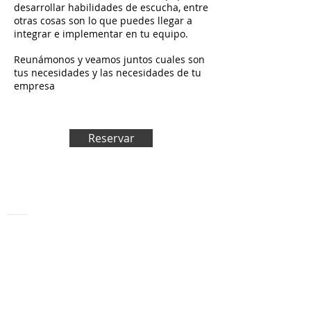
desarrollar habilidades de escucha, entre
otras cosas son lo que puedes llegar a
integrar e implementar en tu equipo.
Reunámonos y veamos juntos cuales son
tus necesidades y las necesidades de tu
empresa
Reservar
ContactO
Hnos Pinzón 16-2D
35214, Clavellinas - Las Palmas de Gran
Canaria