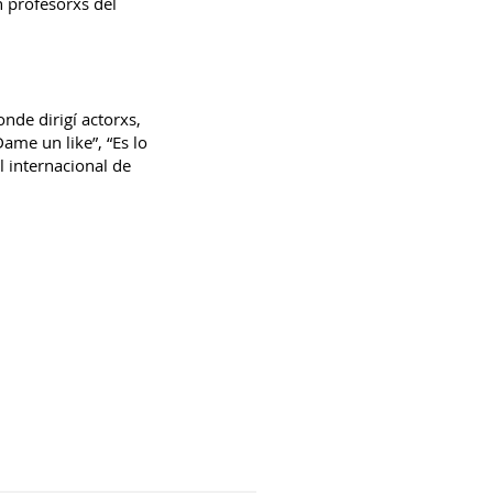
n profesorxs del
onde dirigí actorxs,
ame un like”, “Es lo
l internacional de