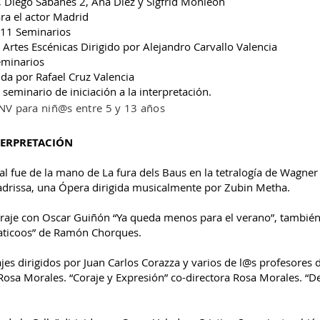
Diego Sabanés 2, Ana Díez y Sigfrid Monleón
ra el actor Madrid
1 Seminarios
Artes Escénicas Dirigido por Alejandro Carvallo Valencia
eminarios
ida por Rafael Cruz Valencia
inario de iniciación a la interpretación.
CNV para niñ@s entre 5 y 13 años
TERPRETACIÓN
l fue de la mano de La fura dels Baus en la tetralogía de Wagner “
Padrissa, una Ópera dirigida musicalmente por Zubin Metha.
je con Oscar Guiñón “Ya queda menos para el verano”, también
maticoos” de Ramón Chorques.
es dirigidos por Juan Carlos Corazza y varios de l@s profesores 
 Rosa Morales. “Coraje y Expresión” co-directora Rosa Morales. “De