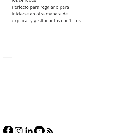
los sentidos.
Perfecto para regalar o para
iniciarse en otra manera de
explorar y gestionar los conflictos.
ContactO
Hnos Pinzón 16-2D
35214, Clavellinas - Las Palmas de Gran
Canaria
Tel:
+34 658 536 966
info@estudiodaviddasaro.com