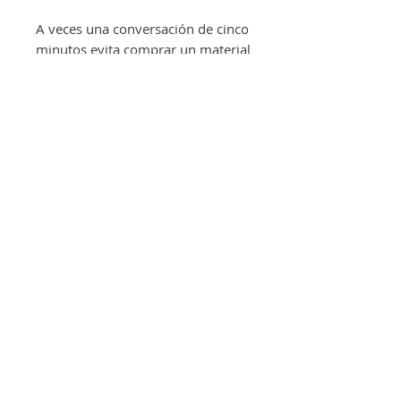
A veces una conversación de cinco
minutos evita comprar un material
que no necesitas y te ayuda a
encontrar el que realmente puede
acompañarte en este momento.
También te puede interesar
Comunicación No Violenta. Un
lenguaje de vida — 21,90 €
CNV. Un lenguaje de vida. Libro
de Prácticas — 18,90 €
Comunicación Viva
Información técnica
Autor:
Marshall Rosenberg
Idioma:
Español
Formato:
Libro físico